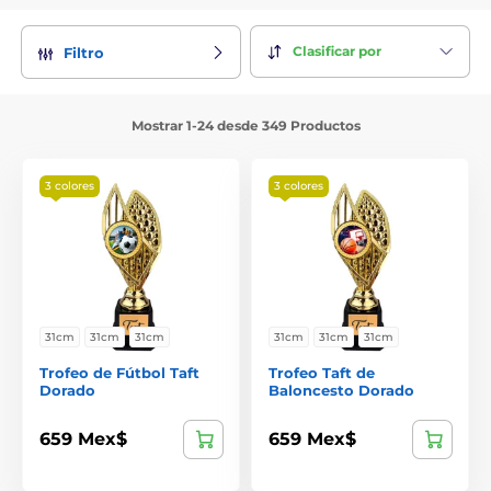
Clasificar por
Filtro
Mostrar 1-24 desde 349 Productos
3 colores
3 colores
31cm
31cm
31cm
31cm
31cm
31cm
Trofeo de Fútbol Taft
Trofeo Taft de
Dorado
Baloncesto Dorado
659 Mex$
659 Mex$