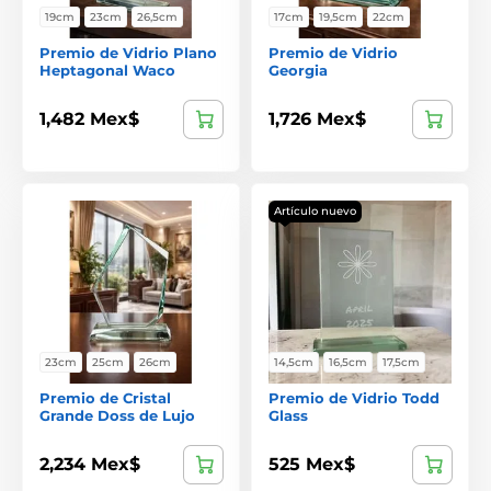
19cm
23cm
26,5cm
17cm
19,5cm
22cm
Premio de Vidrio Plano
Premio de Vidrio
Heptagonal Waco
Georgia
1,482 Mex$
1,726 Mex$
Artículo nuevo
23cm
25cm
26cm
14,5cm
16,5cm
17,5cm
Premio de Cristal
Premio de Vidrio Todd
Grande Doss de Lujo
Glass
2,234 Mex$
525 Mex$