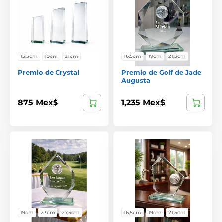
15,5cm
19cm
21cm
16,5cm
19cm
21,5cm
Premio de Crystal
Premio de Golf de Jade
Augusta
875 Mex$
1,235 Mex$
19cm
23cm
27,5cm
16,5cm
19cm
21,5cm