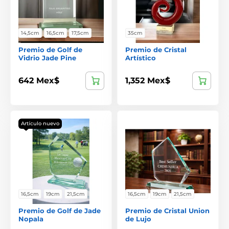
14,5cm
16,5cm
17,5cm
35cm
Premio de Golf de
Premio de Cristal
Vidrio Jade Pine
Artístico
642 Mex$
1,352 Mex$
Artículo nuevo
16,5cm
19cm
21,5cm
16,5cm
19cm
21,5cm
Premio de Golf de Jade
Premio de Cristal Union
Nopala
de Lujo