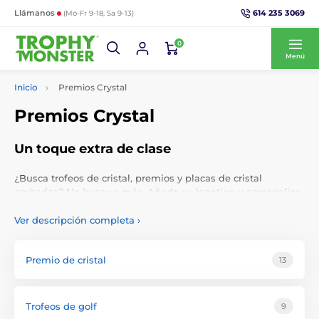
614 235 3069
Llámanos
(Mo-Fr 9-18, Sa 9-13)
0
Menú
Inicio
Premios Crystal
Premios Crystal
Un toque extra de clase
¿Busca trofeos de cristal, premios y placas de cristal
grabadas? No busque más. Añada su logotipo y personalice
sus trofeos de cristal con un grabado personalizado.
Recompense a estudiantes y profesionales con bonitos
Ver descripción completa
›
trofeos de cristal, o regale trofeos de cristal de fútbol y
trofeos de cristal de golf, para dar un aspecto más elegante
a campeonatos o eventos corporativos.
Premio de cristal
13
Trofeos de golf
9