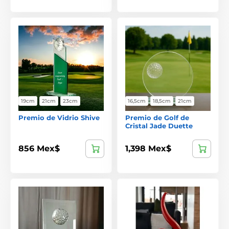
19cm
21cm
23cm
16,5cm
18,5cm
21cm
Premio de Vidrio Shive
Premio de Golf de
Cristal Jade Duette
856 Mex$
1,398 Mex$