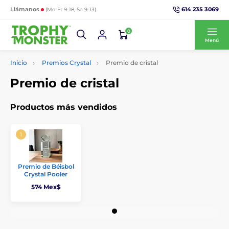
614 235 3069
Llámanos
(Mo-Fr 9-18, Sa 9-13)
0
Menú
Inicio
Premios Crystal
Premio de cristal
Premio de cristal
Productos más vendidos
Premio de Béisbol
Crystal Pooler
574 Mex$