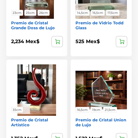
23cm
25cm
26cm
14,5cm
16,5cm
17,5cm
Premio de Cristal
Premio de Vidrio Todd
Grande Doss de Lujo
Glass
2,234 Mex$
525 Mex$
35cm
16,5cm
19cm
21,5cm
Premio de Cristal
Premio de Cristal Union
Artístico
de Lujo