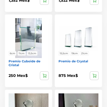
1,352 Mex$
1,522 Mex$
6cm
11cm
13,5cm
15,5cm
19cm
21cm
Premio Cuboide de
Premio de Crystal
Cristal
250 Mex$
875 Mex$