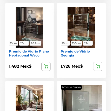
19cm
23cm
26,5cm
17cm
19,5cm
22cm
Premio de Vidrio Plano
Premio de Vidrio
Heptagonal Waco
Georgia
1,482 Mex$
1,726 Mex$
Artículo nuevo