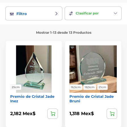
Clasificar por
Filtro
Mostrar 1-13 desde 13 Productos
25cm
16,5cm
18,5cm
21cm
Premio de Cristal Jade
Premio de Cristal Jade
Inez
Bruni
2,182 Mex$
1,318 Mex$