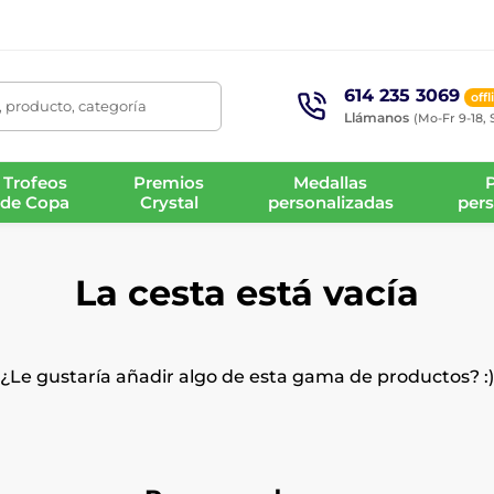
614 235 3069
offl
 producto, categoría
Llámanos
(Mo-Fr 9-18, 
Trofeos
Premios
Medallas
de Copa
Crystal
personalizadas
pers
La cesta está vacía
¿Le gustaría añadir algo de esta gama de productos? :)