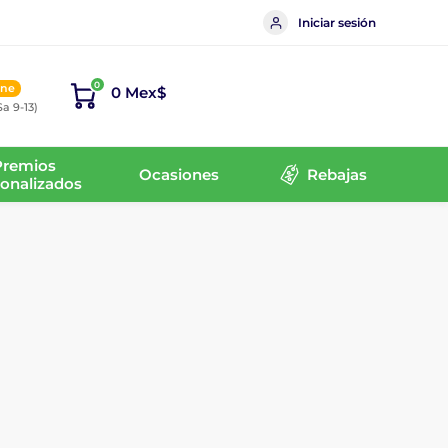
Iniciar sesión
0
ine
0 Mex$
Sa 9-13)
Premios
Ocasiones
Rebajas
onalizados