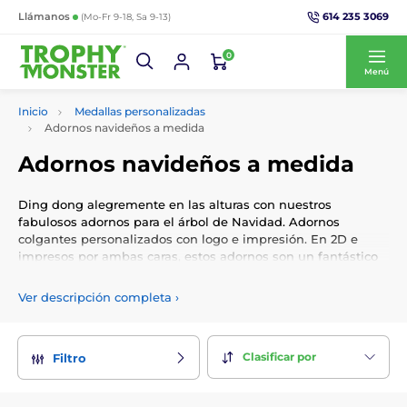
614 235 3069
Llámanos
(Mo-Fr 9-18, Sa 9-13)
0
Menú
Inicio
Medallas personalizadas
Adornos navideños a medida
Adornos navideños a medida
Ding dong alegremente en las alturas con nuestros
fabulosos adornos para el árbol de Navidad. Adornos
colgantes personalizados con logo e impresión. En 2D e
impresos por ambas caras, estos adornos son un fantástico
producto promocional o un regalo para los socios del club.
Ver descripción completa
›
Clasificar por
Filtro