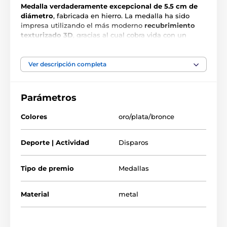
Medalla verdaderamente excepcional de 5.5 cm de
diámetro
, fabricada en hierro. La medalla ha sido
impresa utilizando el más moderno
recubrimiento
texturizado 3D
, gracias al cual cobra vida con un
relieve vibrante y colores intensos. Dale un toque
especial a tu próxima presentación con estas
medallas modernas, que sin duda harán brillar los
Ver descripción completa
ojos de todos los homenajeados al momento de
entregarlas.
Parámetros
Colores
oro/plata/bronce
Deporte | Actividad
Disparos
Tipo de premio
Medallas
Material
metal