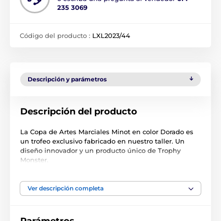
235 3069
Código del producto :
LXL2023/44
Descripción y parámetros
Descripción del producto
La Copa de Artes Marciales Minot en color Dorado es
un trofeo exclusivo fabricado en nuestro taller. Un
diseño innovador y un producto único de Trophy
Monster.
Está elaborada con una elegante copa de metal
dorado, con asas y tapa. En la parte superior de la
Ver descripción completa
tapa, se coloca una figura de Artes Marciales en
acrílico dorado. Estos elementos están montados
sobre una auténtica base de madera de abedul.