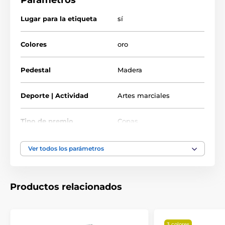
Parámetros
Disponible en 3 tamaños, este premio es ideal para
reconocer los logros en artes marciales.
Lugar para la etiqueta
sí
Este trofeo también incluye una placa adhesiva de
grabado GRATUITO con el texto que elijas en el frente
Colores
oro
de la base.
Pedestal
Madera
El producto aparece en las categorías
Deporte | Actividad
Artes marciales
Trofeos de artes marciales
Tipo de premio
Copa con tapa
Copas
Material
acrílico
,
metal
,
plástico
Ver todos los parámetros
Productos relacionados
3 colores