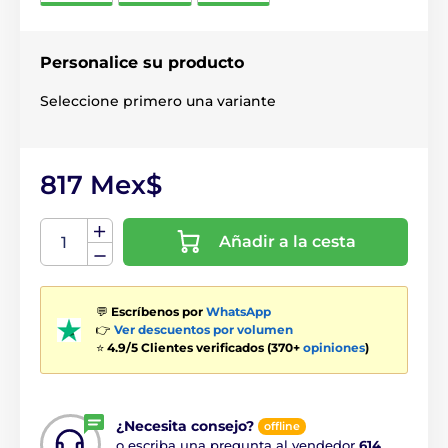
Personalice su producto
Seleccione primero una variante
817 Mex$
Añadir a la cesta
💬
Escríbenos por
WhatsApp
👉
Ver descuentos por volumen
⭐
4.9/5 Clientes verificados (370+
opiniones
)
¿Necesita consejo?
offline
o escriba una pregunta al vendedor
614