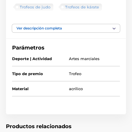
Trofeos de judo
Trofeos de kárate
Trofeos de artes marciales
Trofeos de taekwondo
Ver descripción completa
Parámetros
Deporte | Actividad
Artes marciales
Tipo de premio
Trofeo
Material
acrílico
Productos relacionados