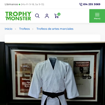
614 235 3069
Llámanos
(Mo-Fr 9-18, Sa 9-13)
0
Menú
Inicio
Trofeos
Trofeos de artes marciales