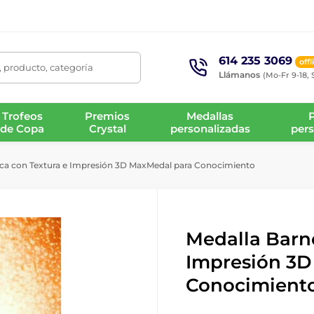
614 235 3069
offl
 producto, categoría
Llámanos
(Mo-Fr 9-18, 
Trofeos
Premios
Medallas
de Copa
Crystal
personalizadas
pers
ica con Textura e Impresión 3D MaxMedal para Conocimiento
Medalla Barne
Impresión 3D
Conocimient