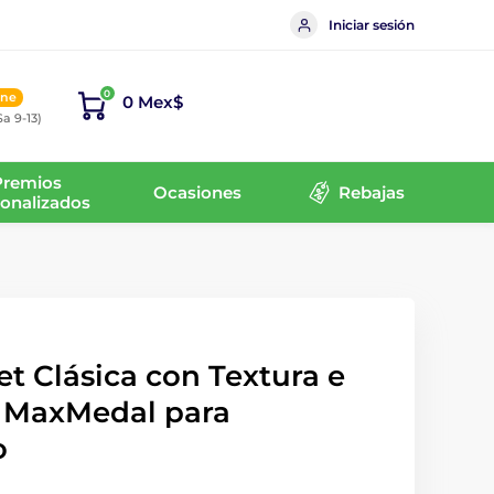
Iniciar sesión
0
ine
0 Mex$
Sa 9-13)
Premios
Ocasiones
Rebajas
onalizados
t Clásica con Textura e
 MaxMedal para
o