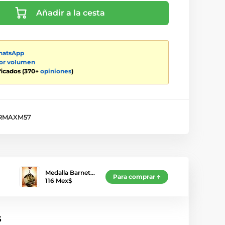
Añadir a la cesta
atsApp
por volumen
ificados (370+
opiniones
)
RMAXM57
Medalla Barnet…
Para comprar
116 Mex$
s