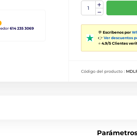
ndedor
614 235 3069
💬
Escríbenos por
Wh
👉
Ver descuentos 
⭐
4.9/5 Clientes ver
Código del producto :
MDL
Parámetro