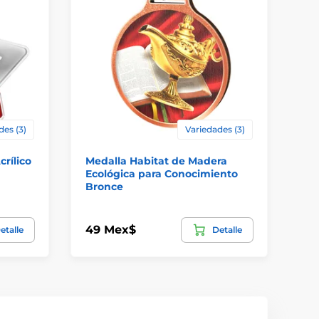
des (3)
Variedades (3)
crílico
Medalla Habitat de Madera
Me
Ecológica para Conocimiento
Co
Bronce
co
49 Mex$
69
etalle
Detalle