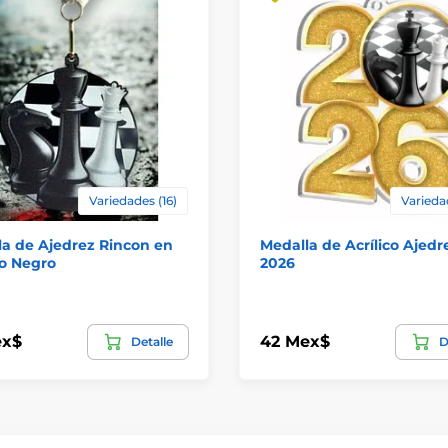
Variedades (16)
Varieda
a de Ajedrez Rincon en
Medalla de Acrílico Ajedr
co Negro
2026
ex$
42 Mex$
Detalle
D