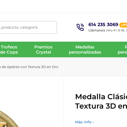
614 235 3069
offl
 producto, categoría
Llámanos
(Mo-Fr 9-18, 
Trofeos
Premios
Medallas
de Copa
Crystal
personalizadas
pers
a de Ajedrez con Textura 3D en Oro
Medalla Clási
Textura 3D e
Más info ›