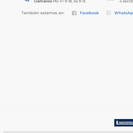
Llámanos
Mo-Fr 9-18, Sa 9-13
o escri
También estamos en:
Facebook
WhatsAp