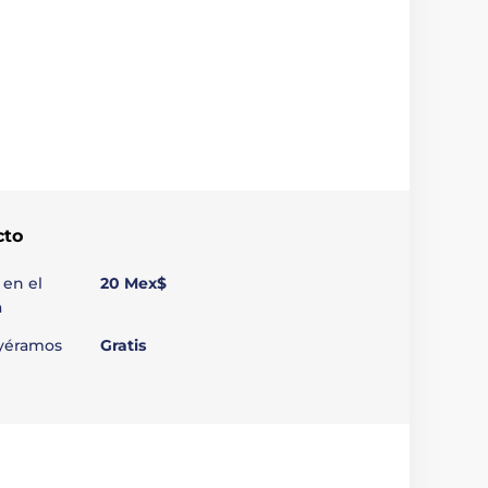
cto
 en el
20 Mex$
a
uyéramos
Gratis