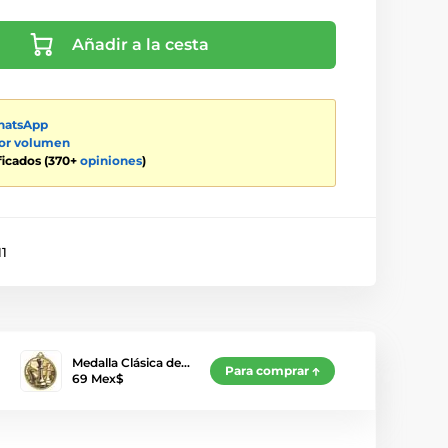
Añadir a la cesta
atsApp
por volumen
ificados (370+
opiniones
)
11
Medalla Clásica de…
Para comprar
69 Mex$