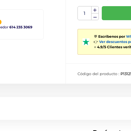
ndedor
614 235 3069
💬
Escríbenos por
Wh
👉
Ver descuentos 
⭐
4.9/5 Clientes ver
Código del producto :
P1312