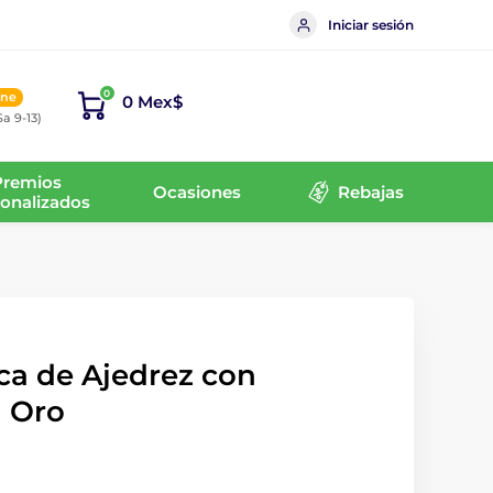
Iniciar sesión
0
ine
0 Mex$
Sa 9-13)
Premios
Ocasiones
Rebajas
onalizados
ca de Ajedrez con
n Oro