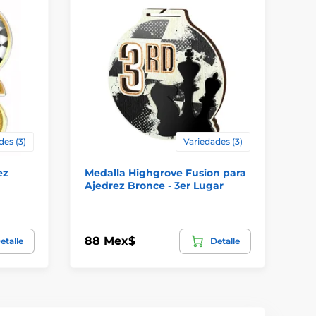
des (3)
Variedades (3)
ez
Medalla Highgrove Fusion para
Me
Ajedrez Bronce - 3er Lugar
Ec
88 Mex$
49
etalle
Detalle