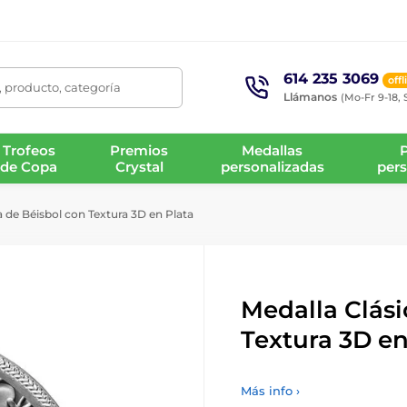
614 235 3069
offl
 producto, categoría
Llámanos
(Mo-Fr 9-18, 
Trofeos
Premios
Medallas
de Copa
Crystal
personalizadas
pers
a de Béisbol con Textura 3D en Plata
Medalla Clási
Textura 3D en
Más info ›