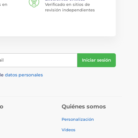
s en
Verificado en sitios de
revisión independientes
il
Iniciar sesión
de
datos personales
do
Quiénes somos
Personalización
Vídeos