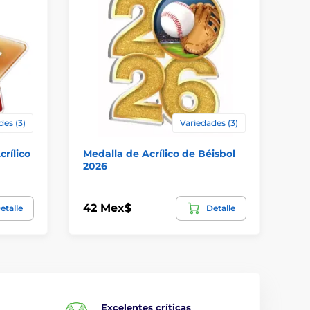
des (3)
Variedades (3)
crílico
Medalla de Acrílico de Béisbol
Me
2026
in
42 Mex$
44
etalle
Detalle
Excelentes críticas