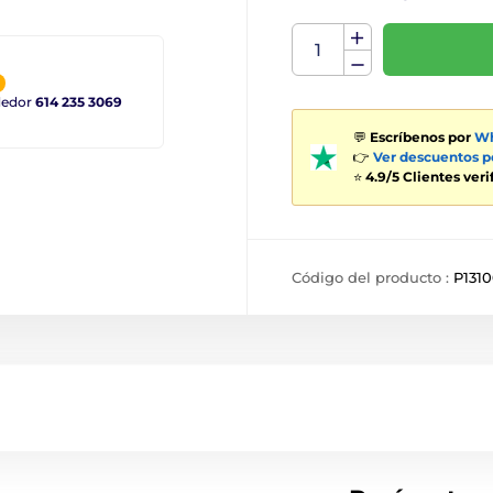
ndedor
614 235 3069
💬
Escríbenos por
Wh
👉
Ver descuentos 
⭐
4.9/5 Clientes ver
Código del producto :
P131