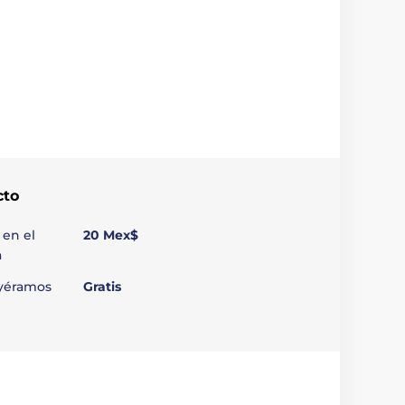
cto
 en el
20 Mex$
a
uyéramos
Gratis