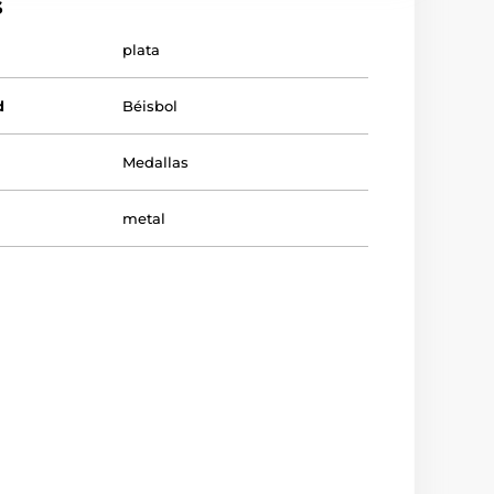
s
plata
d
Béisbol
Medallas
metal