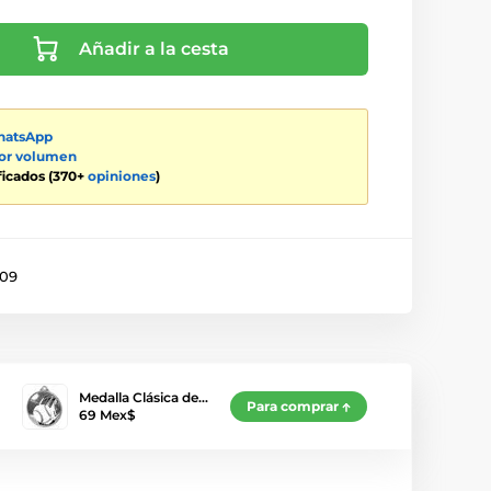
Añadir a la cesta
atsApp
por volumen
ificados (370+
opiniones
)
009
Medalla Clásica de…
Para comprar
69 Mex$