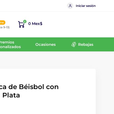
Iniciar sesión
0
ine
0 Mex$
Sa 9-13)
Premios
Ocasiones
Rebajas
onalizados
ca de Béisbol con
 Plata