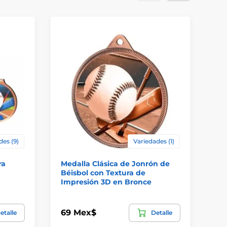
des (9)
Variedades (1)
ra
Medalla Clásica de Jonrón de
Me
Béisbol con Textura de
Bé
Impresión 3D en Bronce
Im
69 Mex$
69
etalle
Detalle