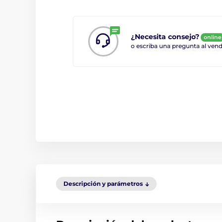
¿Necesita consejo?
online
o escriba una pregunta al ve
Descripción y parámetros