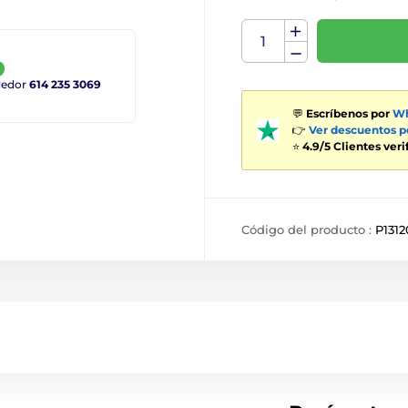
ndedor
614 235 3069
💬
Escríbenos por
Wh
👉
Ver descuentos 
⭐
4.9/5 Clientes ver
Código del producto :
P1312