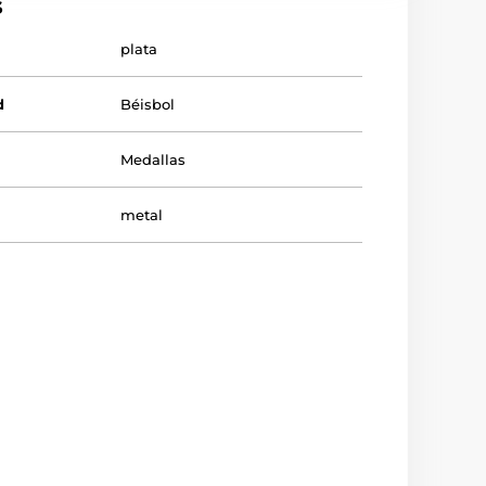
s
plata
d
Béisbol
Medallas
metal