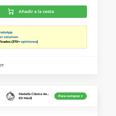
Añadir a la cesta
atsApp
por volumen
ificados (370+
opiniones
)
07
Medalla Clásica de…
Para comprar
69 Mex$