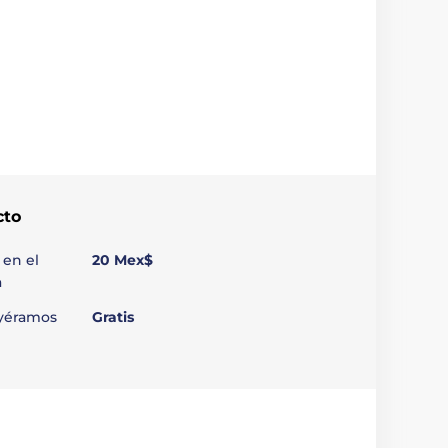
cto
 en el
20 Mex$
a
uyéramos
Gratis