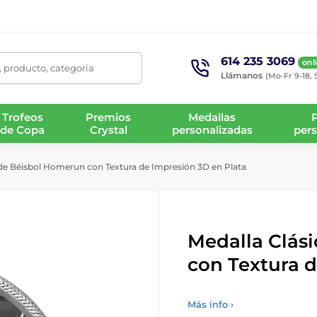
614 235 3069
onl
 producto, categoría
Llámanos
(Mo-Fr 9-18, 
Trofeos
Premios
Medallas
de Copa
Crystal
personalizadas
pers
 de Béisbol Homerun con Textura de Impresión 3D en Plata
Medalla Clás
con Textura d
Más info ›