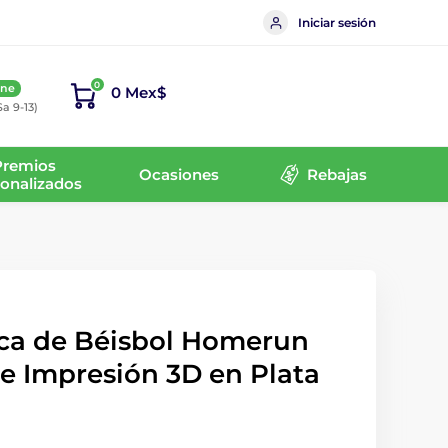
Iniciar sesión
0
ine
0 Mex$
Sa 9-13)
Premios
Ocasiones
Rebajas
onalizados
ica de Béisbol Homerun
e Impresión 3D en Plata