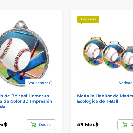
3 colores
Variedades (1)
Varieda
la de Béisbol Homerun
Medalla Habitat de Made
a de Color 3D Impresión
Ecológica de T-Ball
ada
ex$
49 Mex$
Detalle
D