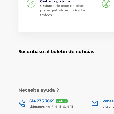
Grabado gratuito
Grabado de texto en placa
plana gratuito en todos los
trofeos.
Suscríbase al boletín de noticias
Necesita ayuda ?
614 235 3069
vent
online
Llámanos
Mo-Fr 9-18, Sa 9-13
o escri