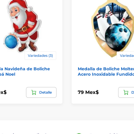
Variedades (3)
Varieda
la Navideña de Boliche
Medalla de Boliche Molte
pá Noel
Acero Inoxidable Fundid
ex$
79 Mex$
Detalle
D