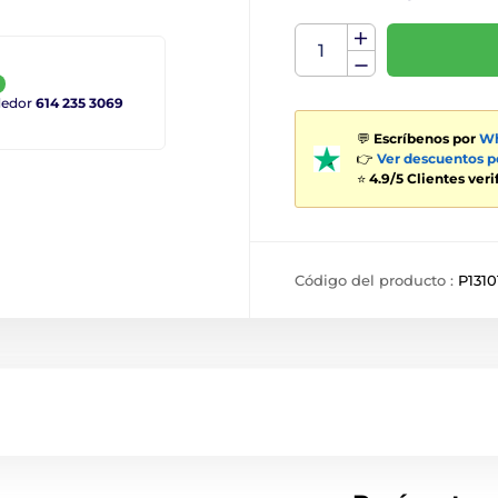
ndedor
614 235 3069
💬
Escríbenos por
Wh
👉
Ver descuentos 
⭐
4.9/5 Clientes ver
Código del producto :
P1310