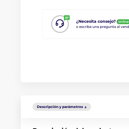
¿Necesita consejo?
online
o escriba una pregunta al ve
Descripción y parámetros