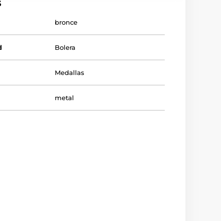
s
bronce
d
Bolera
Medallas
metal