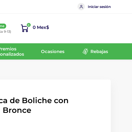
Iniciar sesión
0
ine
0 Mex$
Sa 9-13)
Premios
Ocasiones
Rebajas
onalizados
ca de Boliche con
n Bronce