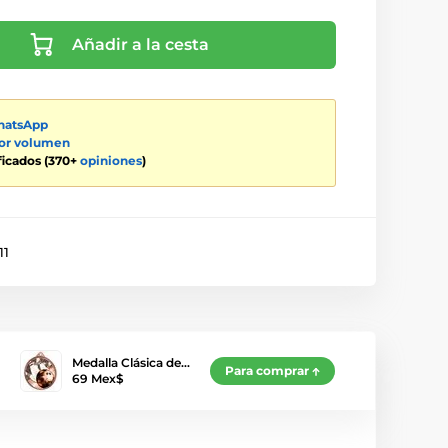
Añadir a la cesta
atsApp
por volumen
ificados (370+
opiniones
)
11
Medalla Clásica de…
Para comprar
69 Mex$