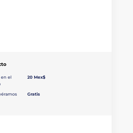
cto
 en el
20 Mex$
a
uyéramos
Gratis