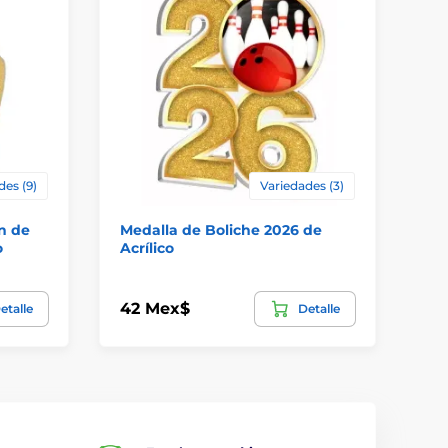
des (9)
Variedades (3)
n de
Medalla de Boliche 2026 de
Me
o
Acrílico
42 Mex$
30
etalle
Detalle