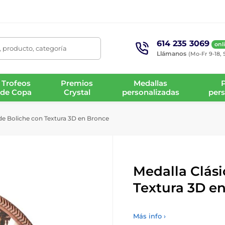
614 235 3069
onl
 producto, categoría
Llámanos
(Mo-Fr 9-18, 
Trofeos
Premios
Medallas
de Copa
Crystal
personalizadas
pers
de Boliche con Textura 3D en Bronce
Medalla Clási
Textura 3D e
Más info ›