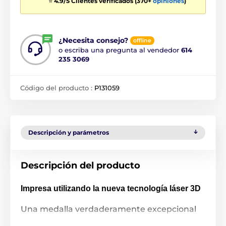
⭐
4.9/5 Clientes verificados (370+
opiniones
)
¿Necesita consejo?
offline
o escriba una pregunta al vendedor
614
235 3069
Código del producto :
P131059
Descripción y parámetros
Descripción del producto
Impresa utilizando la nueva tecnología láser 3D
Una medalla verdaderamente excepcional
de 5.4 cm fabricada en hierro. La medalla ha