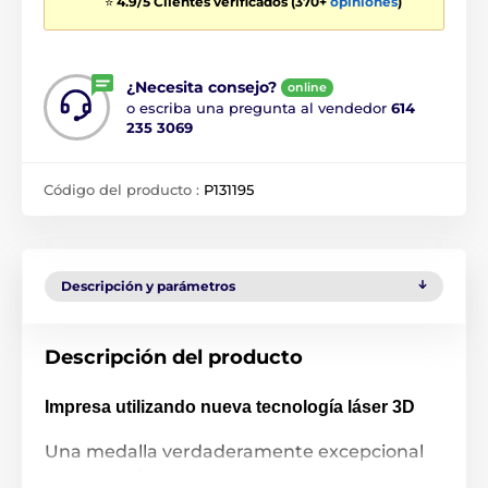
⭐
4.9/5 Clientes verificados (370+
opiniones
)
¿Necesita consejo?
online
o escriba una pregunta al vendedor
614
235 3069
Código del producto :
P131195
Descripción y parámetros
Descripción del producto
Impresa utilizando nueva tecnología láser 3D
Una medalla verdaderamente excepcional
de 5.4 cm fabricada en hierro. La medalla ha