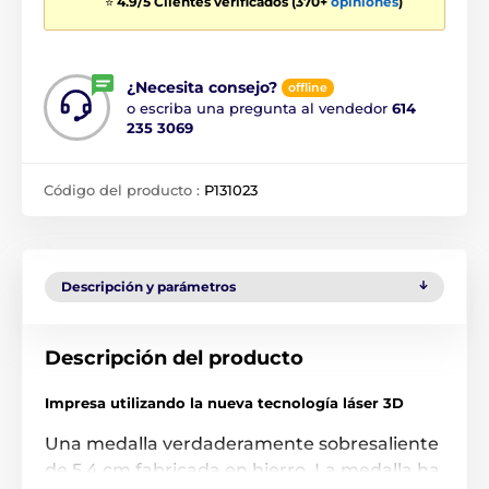
⭐
4.9/5 Clientes verificados (370+
opiniones
)
¿Necesita consejo?
offline
o escriba una pregunta al vendedor
614
235 3069
Código del producto :
P131023
Descripción y parámetros
Descripción del producto
Impresa utilizando la nueva tecnología láser 3D
Una medalla verdaderamente sobresaliente
de 5.4 cm fabricada en hierro. La medalla ha