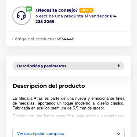
¿Necesita consejo?
offline
o escriba una pregunta al vendedor
614
235 3069
Código del producto :
P134448
Descripción y parámetros
Descripción del producto
La Medalla Atlas es parte de una nueva y emocionante línea
de medallas, aportando un toque moderno al diseño clásico.
Fabricada en acrílico premium de 5.5 mm de grosor.
Cortada con una forma específica, esta medalla presenta una
impresión a full color de alta calidad en su reverso. La medalla
incluye un espacio para una cinta de lazo continuo.
Ver descripción completa
Perfecta para cualquier ceremonia de premiación. Tenga en