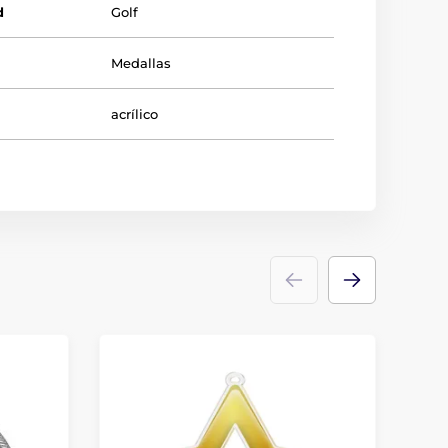
d
Golf
Medallas
acrílico