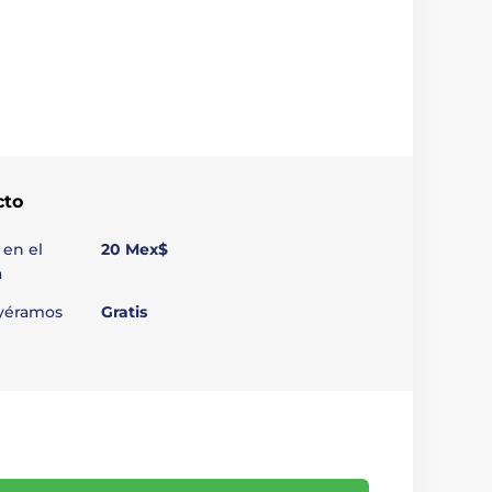
cto
 en el
20 Mex$
a
uyéramos
Gratis