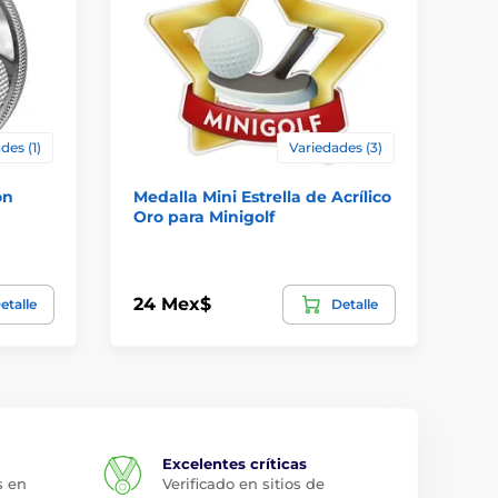
des (1)
Variedades (3)
on
Medalla Mini Estrella de Acrílico
Me
Oro para Minigolf
Gol
24 Mex$
88
etalle
Detalle
Excelentes críticas
s en
Verificado en sitios de