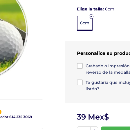
Elige la talla:
6cm
6cm
Personalice su produ
Grabado o Impresión
reverso de la medall
Te gustaría que incl
listón?
39 Mex$
ndedor
614 235 3069