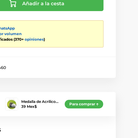
Añadir a la cesta
atsApp
por volumen
ificados (370+
opiniones
)
460
Medalla de Acrílico…
Para comprar
39 Mex$
s