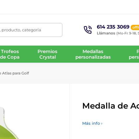
614 235 3069
offl
 producto, categoría
Llámanos
(Mo-Fr 9-18, 
Trofeos
Premios
Medallas
de Copa
Crystal
personalizadas
pers
 Atlas para Golf
Medalla de Ac
Más info ›