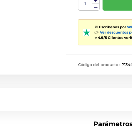
💬
Escríbenos por
Wh
👉
Ver descuentos 
⭐
4.9/5 Clientes ver
Código del producto :
P134
Parámetro