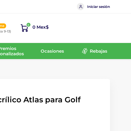
Iniciar sesión
0
ine
0 Mex$
Sa 9-13)
Premios
Ocasiones
Rebajas
onalizados
rílico Atlas para Golf