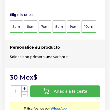
Elige la talla:
5cm
6cm
7cm
8cm
9cm
10cm
Personalice su producto
Seleccione primero una variante
30 Mex$
Añadir a la cesta
💬
Escríbenos por
WhatsApp