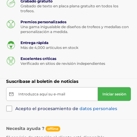
Grabado gratuito
Grabado:
N/A
Grabado de texto en placa plana gratuito en todos los
trofeos.
Premios personalizados
Una gama inigualable de diseños de trofeos y medallas con
El producto aparece en las categorías
personalización a medida.
Medallas a medida
Entrega rápida
Medallas para perros
Más de 4,000 artículos en stock
Medallas acrílicas a medida
Excelentes críticas
Verificado en sitios de revisión independientes
Suscríbase al boletín de noticias
Introduzca aquí su e-mail
Iniciar sesión
Acepto el procesamiento de
datos personales
Necesita ayuda ?
offline