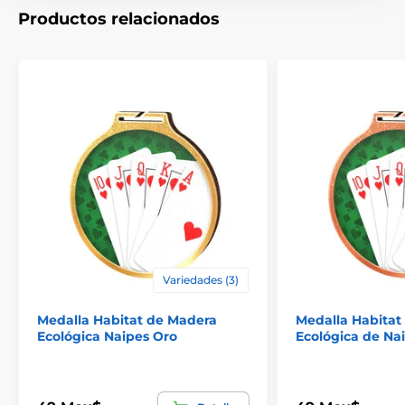
Productos relacionados
El producto aparece en las categorías
Variedades (3)
Medallas de juegos de mesa y cartas
Medalla Habitat de Madera
Medalla Habitat
Ecológica Naipes Oro
Ecológica de Na
Medallas de póquer