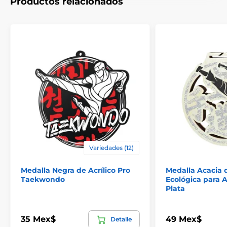
Productos relacionados
Variedades (12)
El producto aparece en las categorías
Medalla Negra de Acrílico Pro
Medalla Acacia 
Medallas de kickboxing y muay thai
Taekwondo
Ecológica para A
Plata
Medallas de artes marciales
35 Mex$
49 Mex$
Detalle