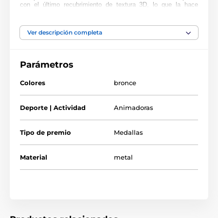
con el último recubrimiento de textura 3D, lo que la hace
cobrar vida con una impresionante impresión en color antiguo
elevado. ¡Dale un toque especial a tu próxima ceremonia de
premiación con estas medallas contemporáneas, que
Ver descripción completa
seguramente harán brillar los ojos de quien las reciba!
Por favor, tómate un momento para ver nuestro video y
descubrir cómo se elabora:
Parámetros
Colores
bronce
Deporte | Actividad
Animadoras
Tipo de premio
Medallas
Material
metal