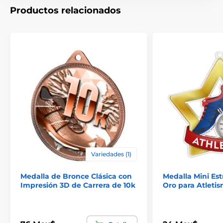
Productos relacionados
Medallas de carreras
Medallas de natación
Medallas de triatlón & duatlón
Variedades (1)
Medalla de Bronce Clásica con
Medalla Mini Estr
Impresión 3D de Carrera de 10k
Oro para Atleti