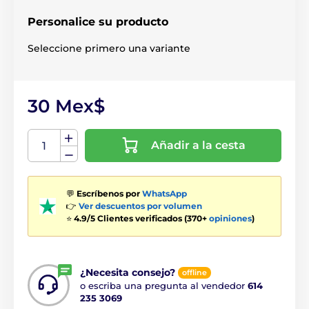
Personalice su producto
Seleccione primero una variante
30 Mex$
Añadir a la cesta
💬
Escríbenos por
WhatsApp
👉
Ver descuentos por volumen
⭐
4.9/5 Clientes verificados (370+
opiniones
)
¿Necesita consejo?
offline
o escriba una pregunta al vendedor
614
235 3069