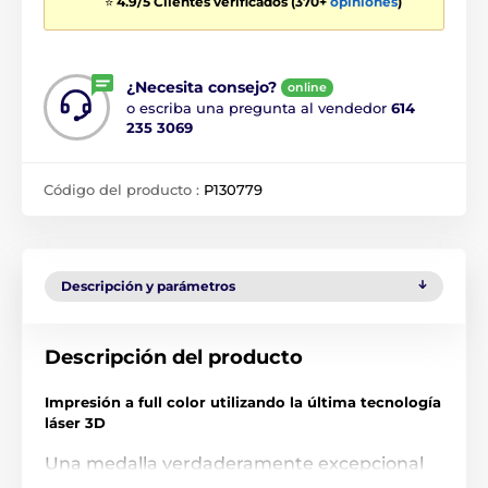
⭐
4.9/5 Clientes verificados (370+
opiniones
)
¿Necesita consejo?
online
o escriba una pregunta al vendedor
614
235 3069
Código del producto :
P130779
Descripción y parámetros
Descripción del producto
Impresión a full
color utilizando la última tecnología
láser 3D
Una medalla verdaderamente excepcional