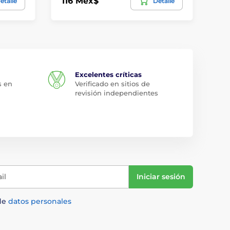
116 Mex$
27
etalle
Detalle
Excelentes críticas
s en
Verificado en sitios de
revisión independientes
il
Iniciar sesión
de
datos personales