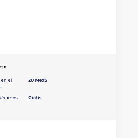
cto
 en el
20 Mex$
a
uyéramos
Gratis