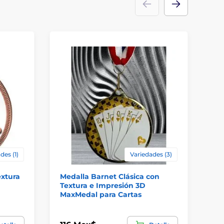
des (1)
Variedades (3)
extura
Medalla Barnet Clásica con
Me
Textura e Impresión 3D
ne
MaxMedal para Cartas