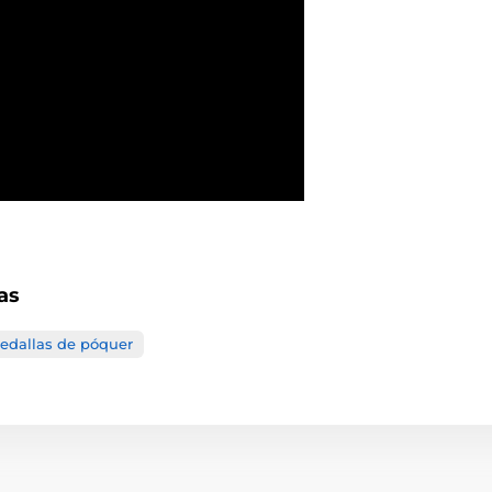
as
edallas de póquer