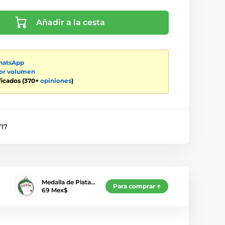
Añadir a la cesta
atsApp
por volumen
ificados (370+
opiniones
)
717
Medalla de Plata…
Para comprar
69 Mex$