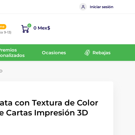
Iniciar sesión
0
ine
0 Mex$
Sa 9-13)
Premios
Ocasiones
Rebajas
onalizados
3D
ata con Textura de Color
e Cartas Impresión 3D