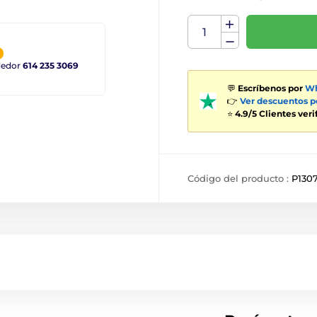
ndedor
614 235 3069
💬
Escríbenos por
Wh
👉
Ver descuentos 
⭐
4.9/5 Clientes ver
Código del producto :
P130