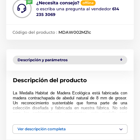
¿Necesita consejo?
offline
o escriba una pregunta al vendedor
614
235 3069
Código del producto :
MDAW002M21c
Descripción y parámetros
Descripción del producto
La Medalla Habitat de Madera Ecológica está fabricada con
madera contrachapada de abedul natural de 8 mm de grosor.
Un reconocimiento sustentable que forma parte de una
colección diseñada y fabricada en nuestra fábrica. No solo
para los ambientalmente conscientes, esta medalla será
popular en cualquier ceremonia.
Impresa a full color, esta medalla es noble, impresionante y
Ver descripción completa
única. Elija entre tres tamaños muy grandes de hasta 9 cm.
¿Por qué no personalizar su medalla con una cinta o grabado?