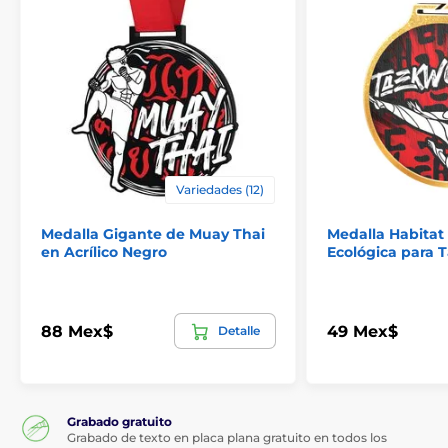
El producto aparece en las categorías
Medallas de judo
Medallas de kárate
Medallas de artes marciales
Variedades (12)
Medallas de taekwondo
Medalla Gigante de Muay Thai
Medalla Habitat
en Acrílico Negro
Ecológica para
88 Mex$
49 Mex$
Detalle
Grabado gratuito
Grabado de texto en placa plana gratuito en todos los