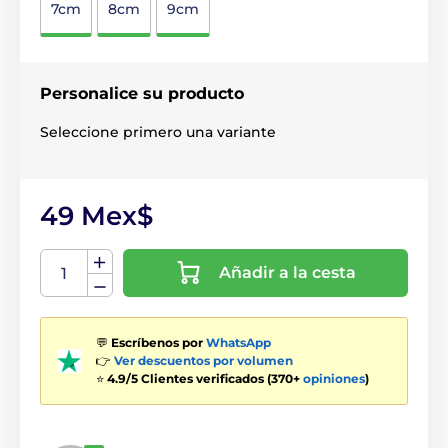
7cm
8cm
9cm
Personalice su producto
Seleccione primero una variante
49 Mex$
Añadir a la cesta
💬
Escríbenos por
WhatsApp
👉
Ver descuentos por volumen
⭐
4.9/5 Clientes verificados (370+
opiniones
)