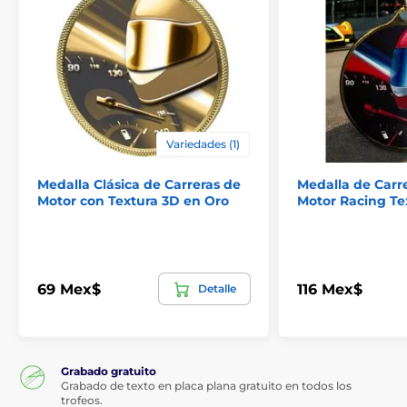
El producto aparece en las categorías
Medallas Go Kart
Medallas del automovilismo
Variedades (1)
Medalla Clásica de Carreras de
Medalla de Carr
Motor con Textura 3D en Oro
Motor Racing Te
69 Mex$
116 Mex$
Detalle
Grabado gratuito
Grabado de texto en placa plana gratuito en todos los
trofeos.