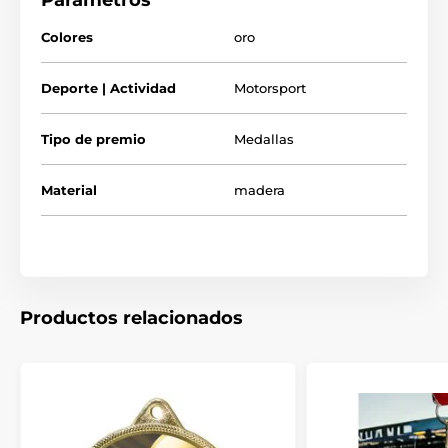
Parámetros
mayor.
Tómese el tiempo de ver nuestro breve video a continuación
Colores
oro
para ver cómo fabricamos nuestros reconocimientos de
madera y lo que los hace tan especiales.
Deporte | Actividad
Motorsport
Tipo de premio
Medallas
Material
madera
Productos relacionados