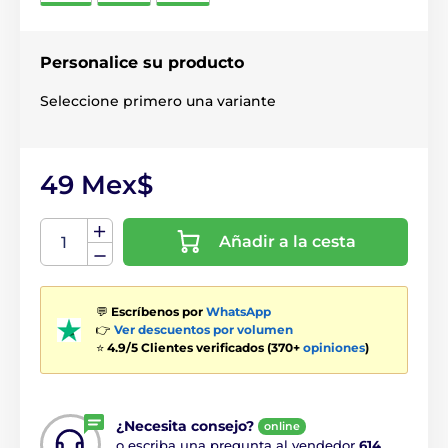
Personalice su producto
Seleccione primero una variante
49 Mex$
Añadir a la cesta
💬
Escríbenos por
WhatsApp
👉
Ver descuentos por volumen
⭐
4.9/5 Clientes verificados (370+
opiniones
)
¿Necesita consejo?
online
o escriba una pregunta al vendedor
614