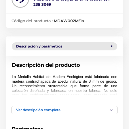
235 3069
Código del producto :
MDAW002M51a
Descripción y parámetros
Descripción del producto
La Medalla Habitat de Madera Ecológica está fabricada con
madera contrachapada de abedul natural de 8 mm de grosor.
Un reconocimiento sustentable que forma parte de una
colección diseñada y fabricada en nuestra fábrica. No solo
para los ambientalmente conscientes, esta medalla será
popular en cualquier ceremonia.
Impresa a full color, esta medalla es noble, impresionante y
Ver descripción completa
única. Elija entre tres tamaños muy grandes de hasta 9 cm.
¿Por qué no personalizar su medalla con una cinta o grabado?
Si está buscando comprar en grandes cantidades, asegúrese
de consultar nuestros precios fantásticos para pedidos al por