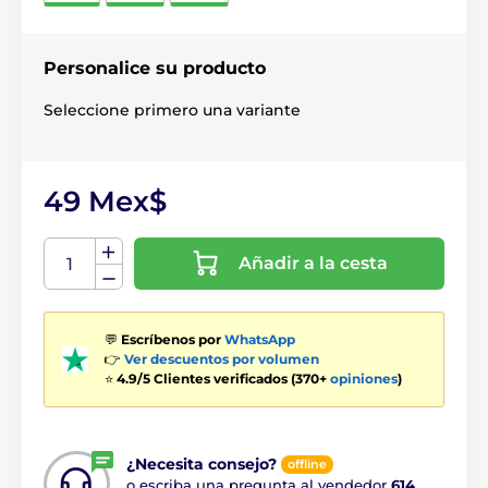
Personalice su producto
Seleccione primero una variante
49 Mex$
Añadir a la cesta
💬
Escríbenos por
WhatsApp
👉
Ver descuentos por volumen
⭐
4.9/5 Clientes verificados (370+
opiniones
)
¿Necesita consejo?
offline
o escriba una pregunta al vendedor
614