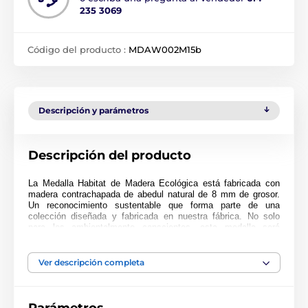
235 3069
Código del producto :
MDAW002M15b
Descripción y parámetros
Descripción del producto
La Medalla Habitat de Madera Ecológica está fabricada con
madera contrachapada de abedul natural de 8 mm de grosor.
Un reconocimiento sustentable que forma parte de una
colección diseñada y fabricada en nuestra fábrica. No solo
para los ambientalmente conscientes, esta medalla será
popular en cualquier ceremonia.
Impresa a full color, esta medalla es noble, impresionante y
Ver descripción completa
única. Elija entre tres tamaños muy grandes de hasta 9 cm.
¿Por qué no personalizar su medalla con una cinta o grabado?
Si está buscando comprar en grandes cantidades, asegúrese
de consultar nuestros precios fantásticos para pedidos al por