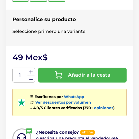
Personalice su producto
Seleccione primero una variante
49 Mex$
Añadir a la cesta
💬
Escríbenos por
WhatsApp
👉
Ver descuentos por volumen
⭐
4.9/5 Clientes verificados (370+
opiniones
)
¿Necesita consejo?
offline
o escriba una pregunta al vendedor
614