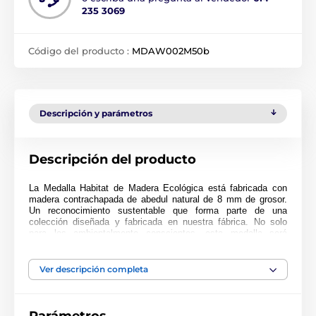
235 3069
Código del producto :
MDAW002M50b
Descripción y parámetros
Descripción del producto
La Medalla Habitat de Madera Ecológica está fabricada con
madera contrachapada de abedul natural de 8 mm de grosor.
Un reconocimiento sustentable que forma parte de una
colección diseñada y fabricada en nuestra fábrica. No solo
para los ambientalmente conscientes, esta medalla será
popular en cualquier ceremonia.
Impresa a full color, esta medalla es noble, impresionante y
Ver descripción completa
única. Elija entre tres tamaños muy grandes de hasta 9 cm.
¿Por qué no personalizar su medalla con una cinta o grabado?
Si está buscando comprar en grandes cantidades, asegúrese
de consultar nuestros precios fantásticos para pedidos al por