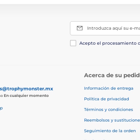
Introduzca aquí su e-ma
Acepto el procesamiento 
Acerca de su pedi
as@trophymonster.mx
Información de entrega
ba
En cualquier momento
Política de privacidad
p
Términos y condiciones
Reembolsos y sustitucione
Seguimiento de la orden