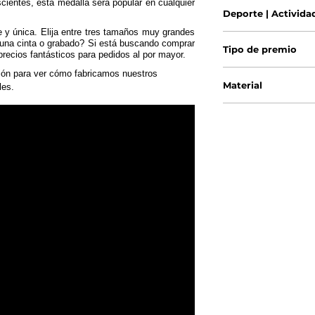
cientes, esta medalla será popular en cualquier
Deporte | Activida
te y única. Elija entre tres tamaños muy grandes
 una cinta o grabado? Si está buscando comprar
Tipo de premio
recios fantásticos para pedidos al por mayor.
ión para ver cómo fabricamos nuestros
Material
les.