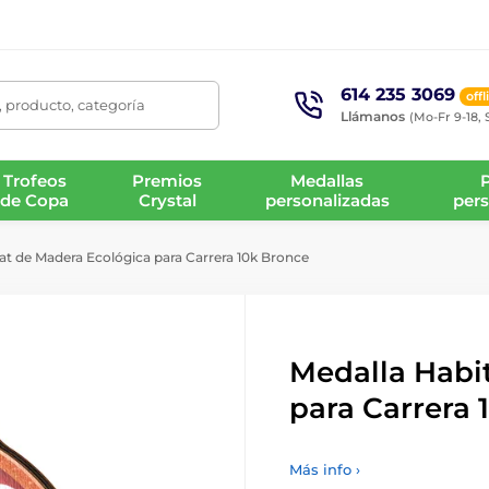
614 235 3069
offl
 producto, categoría
Llámanos
(Mo-Fr 9-18, 
Trofeos
Premios
Medallas
de Copa
Crystal
personalizadas
pers
at de Madera Ecológica para Carrera 10k Bronce
Medalla Habi
para Carrera 
Más info ›