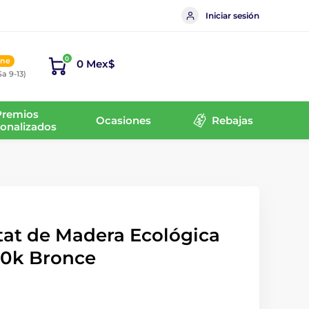
Iniciar sesión
0
ine
0 Mex$
Sa 9-13)
Premios
Ocasiones
Rebajas
onalizados
tat de Madera Ecológica
10k Bronce