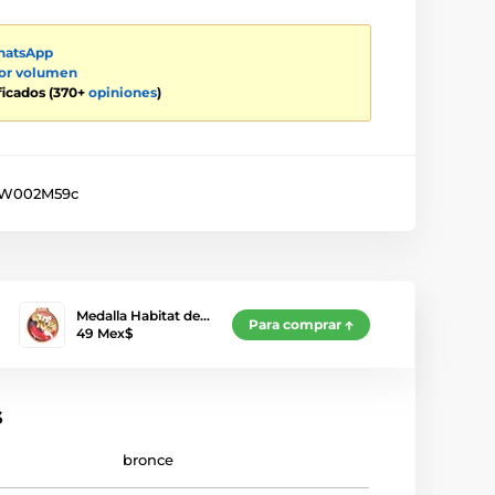
atsApp
por volumen
ificados (370+
opiniones
)
W002M59c
Medalla Habitat de…
Para comprar
49 Mex$
s
bronce