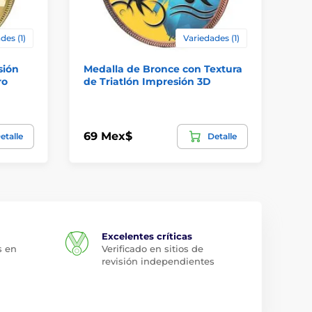
des (1)
Variedades (1)
sión
Medalla de Bronce con Textura
Me
ro
de Triatlón Impresión 3D
de
69 Mex$
69
etalle
Detalle
Excelentes críticas
s en
Verificado en sitios de
revisión independientes