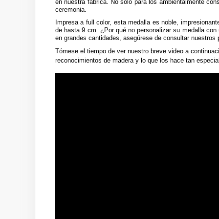
en nuestra fábrica. No solo para los ambientalmente cons
ceremonia.
Impresa a full color, esta medalla es noble, impresionan
de hasta 9 cm. ¿Por qué no personalizar su medalla con
en grandes cantidades, asegúrese de consultar nuestros p
Tómese el tiempo de ver nuestro breve video a continuac
reconocimientos de madera y lo que los hace tan especia