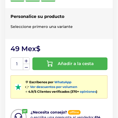
Personalice su producto
Seleccione primero una variante
49 Mex$
Añadir a la cesta
💬
Escríbenos por
WhatsApp
👉
Ver descuentos por volumen
⭐
4.9/5 Clientes verificados (370+
opiniones
)
¿Necesita consejo?
offline
o escriba una pregunta al vendedor
614