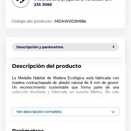
235 3069
Código del producto :
MDAW002M58a
Descripción y parámetros
Descripción del producto
La Medalla Habitat de Madera Ecológica está fabricada con
madera contrachapada de abedul natural de 8 mm de grosor.
Un reconocimiento sustentable que forma parte de una
colección diseñada y fabricada en nuestra fábrica. No solo
para los ambientalmente conscientes, esta medalla será
popular en cualquier ceremonia.
Impresa a full color, esta medalla es noble, impresionante y
Ver descripción completa
única. Elija entre tres tamaños muy grandes de hasta 9 cm.
¿Por qué no personalizar su medalla con una cinta o grabado?
Si está buscando comprar en grandes cantidades, asegúrese
de consultar nuestros precios fantásticos para pedidos al por