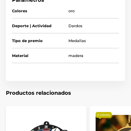
Parámetros
mayor.
Tómese el tiempo de ver nuestro breve video a continuación
Colores
oro
para ver cómo fabricamos nuestros reconocimientos de
madera y lo que los hace tan especiales.
Deporte | Actividad
Dardos
Tipo de premio
Medallas
Material
madera
Productos relacionados
3 colores