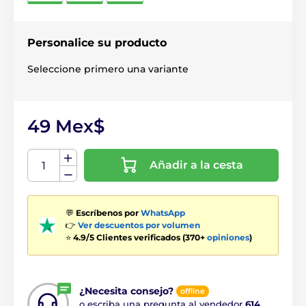
Personalice su producto
Seleccione primero una variante
49 Mex$
Añadir a la cesta
💬
Escríbenos por
WhatsApp
👉
Ver descuentos por volumen
⭐
4.9/5 Clientes verificados (370+
opiniones
)
¿Necesita consejo?
offline
o escriba una pregunta al vendedor
614