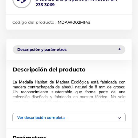
235 3069
Código del producto :
MDAW002M14a
Descripción y parámetros
Descripción del producto
La Medalla Habitat de Madera Ecológica está fabricada con
madera contrachapada de abedul natural de 8 mm de grosor.
Un reconocimiento sustentable que forma parte de una
colección diseñada y fabricada en nuestra fábrica. No solo
para los ambientalmente conscientes, esta medalla será
popular en cualquier ceremonia.
Impresa a full color, esta medalla es noble, impresionante y
Ver descripción completa
única. Elija entre tres tamaños muy grandes de hasta 9 cm.
¿Por qué no personalizar su medalla con una cinta o grabado?
Si está buscando comprar en grandes cantidades, asegúrese
de consultar nuestros precios fantásticos para pedidos al por