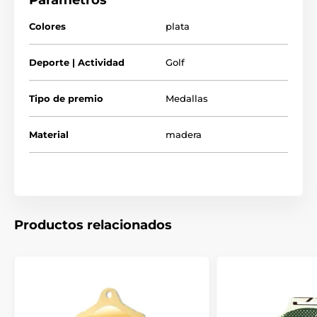
Parámetros
mayor.
Tómese el tiempo de ver nuestro breve video a continuación
Colores
plata
para ver cómo fabricamos nuestros reconocimientos de
madera y lo que los hace tan especiales.
Deporte | Actividad
Golf
Tipo de premio
Medallas
Material
madera
Productos relacionados