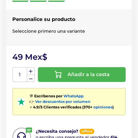
Personalice su producto
Seleccione primero una variante
49 Mex$
Añadir a la cesta
💬
Escríbenos por
WhatsApp
👉
Ver descuentos por volumen
⭐
4.9/5 Clientes verificados (370+
opiniones
)
¿Necesita consejo?
offline
o escriba una pregunta al vendedor
614