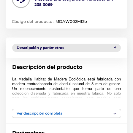
235 3069
Código del producto :
MDAW002M12b
Descripción y parámetros
Descripción del producto
La Medalla Habitat de Madera Ecológica está fabricada con
madera contrachapada de abedul natural de 8 mm de grosor.
Un reconocimiento sustentable que forma parte de una
colección diseñada y fabricada en nuestra fábrica. No solo
para los ambientalmente conscientes, esta medalla será
popular en cualquier ceremonia.
Impresa a full color, esta medalla es noble, impresionante y
Ver descripción completa
única. Elija entre tres tamaños muy grandes de hasta 9 cm.
¿Por qué no personalizar su medalla con una cinta o grabado?
Si está buscando comprar en grandes cantidades, asegúrese
de consultar nuestros precios fantásticos para pedidos al por