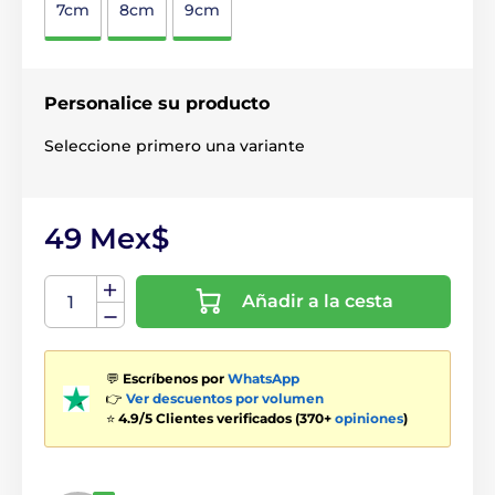
7cm
8cm
9cm
Personalice su producto
Seleccione primero una variante
49 Mex$
Añadir a la cesta
💬
Escríbenos por
WhatsApp
👉
Ver descuentos por volumen
⭐
4.9/5 Clientes verificados (370+
opiniones
)