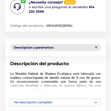
¿Necesita consejo?
offline
o escriba una pregunta al vendedor
614
235 3069
Código del producto :
MDAW002M10c
Descripción y parámetros
Descripción del producto
La Medalla Habitat de Madera Ecológica está fabricada con
madera contrachapada de abedul natural de 8 mm de grosor.
Un reconocimiento sustentable que forma parte de una
colección diseñada y fabricada en nuestra fábrica. No solo
para los ambientalmente conscientes, esta medalla será
popular en cualquier ceremonia.
Impresa a full color, esta medalla es noble, impresionante y
Ver descripción completa
única. Elija entre tres tamaños muy grandes de hasta 9 cm.
¿Por qué no personalizar su medalla con una cinta o grabado?