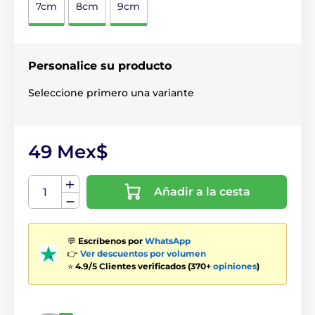
7cm
8cm
9cm
Personalice su producto
Seleccione primero una variante
49 Mex$
Añadir a la cesta
💬
Escríbenos por
WhatsApp
👉
Ver descuentos por volumen
⭐
4.9/5 Clientes verificados (370+
opiniones
)