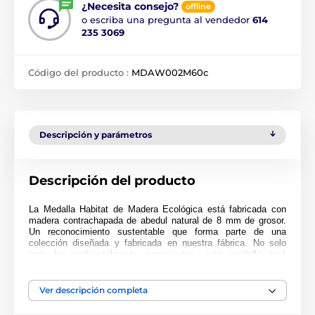
¿Necesita consejo?
offline
o escriba una pregunta al vendedor
614
235 3069
Código del producto :
MDAW002M60c
Descripción y parámetros
Descripción del producto
La Medalla Habitat de Madera Ecológica está fabricada con
madera contrachapada de abedul natural de 8 mm de grosor.
Un reconocimiento sustentable que forma parte de una
colección diseñada y fabricada en nuestra fábrica. No solo
para los ambientalmente conscientes, esta medalla será
popular en cualquier ceremonia.
Impresa a full color, esta medalla es noble, impresionante y
Ver descripción completa
única. Elija entre tres tamaños muy grandes de hasta 9 cm.
¿Por qué no personalizar su medalla con una cinta o grabado?