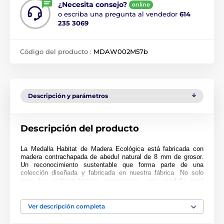
¿Necesita consejo?
online
o escriba una pregunta al vendedor
614
235 3069
Código del producto :
MDAW002M57b
Descripción y parámetros
Descripción del producto
La Medalla Habitat de Madera Ecológica está fabricada con
madera contrachapada de abedul natural de 8 mm de grosor.
Un reconocimiento sustentable que forma parte de una
colección diseñada y fabricada en nuestra fábrica. No solo
para los ambientalmente conscientes, esta medalla será
popular en cualquier ceremonia.
Impresa a full color, esta medalla es noble, impresionante y
Ver descripción completa
única. Elija entre tres tamaños muy grandes de hasta 9 cm.
¿Por qué no personalizar su medalla con una cinta o grabado?