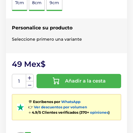
7cm
8cm
9cm
Personalice su producto
Seleccione primero una variante
49 Mex$
Añadir a la cesta
💬
Escríbenos por
WhatsApp
👉
Ver descuentos por volumen
⭐
4.9/5 Clientes verificados (370+
opiniones
)