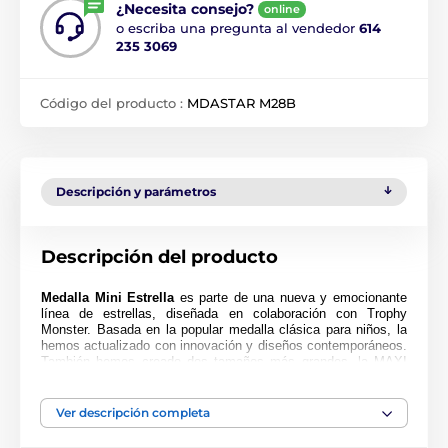
¿Necesita consejo?
online
o escriba una pregunta al vendedor
614
235 3069
Código del producto :
MDASTAR M28B
Descripción y parámetros
Descripción del producto
Medalla Mini Estrella
es parte de una nueva y emocionante
línea de estrellas, diseñada en colaboración con Trophy
Monster. Basada en la popular medalla clásica para niños, la
hemos actualizado con innovación y diseños contemporáneos.
También hemos creado dos tamaños más grandes, la MAXI
ESTRELLA y la SUPER MAXI ESTRELLA.
Cortada en una forma especial, esta medalla presenta una
Ver descripción completa
impresión en color de alta calidad en el reverso del acrílico de
4 mm de grosor. La medalla viene con un lazo para colocar