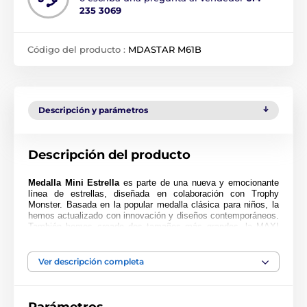
235 3069
Código del producto :
MDASTAR M61B
Descripción y parámetros
Descripción del producto
Medalla Mini Estrella
es parte de una nueva y emocionante
línea de estrellas, diseñada en colaboración con Trophy
Monster. Basada en la popular medalla clásica para niños, la
hemos actualizado con innovación y diseños contemporáneos.
También hemos creado dos tamaños más grandes, la MAXI
ESTRELLA y la SUPER MAXI ESTRELLA.
Cortada en una forma especial, esta medalla presenta una
Ver descripción completa
impresión en color de alta calidad en el reverso del acrílico de
4 mm de grosor. La medalla viene con un lazo para colocar
una cinta.
Perfecta para niños, niñas y escuelas. Tenga en cuenta que