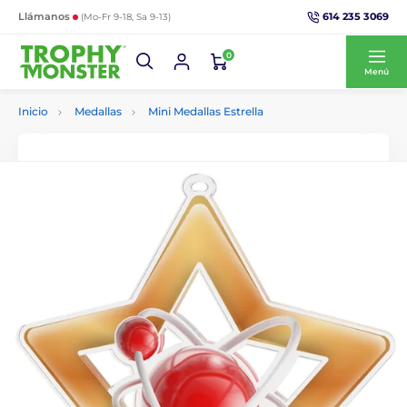
614 235 3069
Llámanos
(Mo-Fr 9-18, Sa 9-13)
0
Menú
Inicio
Medallas
Mini Medallas Estrella