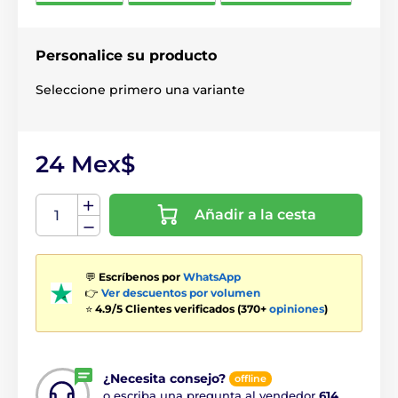
Personalice su producto
Seleccione primero una variante
24 Mex$
Añadir a la cesta
💬
Escríbenos por
WhatsApp
👉
Ver descuentos por volumen
⭐
4.9/5 Clientes verificados (370+
opiniones
)
¿Necesita consejo?
offline
o escriba una pregunta al vendedor
614