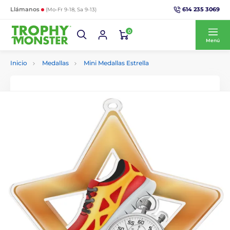
614 235 3069
Llámanos
(Mo-Fr 9-18, Sa 9-13)
0
Menú
Inicio
Medallas
Mini Medallas Estrella