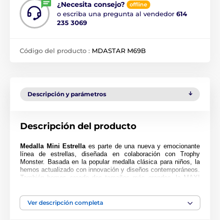
¿Necesita consejo?
offline
o escriba una pregunta al vendedor
614
235 3069
Código del producto :
MDASTAR M69B
Descripción y parámetros
Descripción del producto
Medalla Mini Estrella
es parte de una nueva y emocionante
línea de estrellas, diseñada en colaboración con Trophy
Monster. Basada en la popular medalla clásica para niños, la
hemos actualizado con innovación y diseños contemporáneos.
También hemos creado dos tamaños más grandes, la MAXI
ESTRELLA y la SUPER MAXI ESTRELLA.
Cortada en una forma especial, esta medalla presenta una
Ver descripción completa
impresión en color de alta calidad en el reverso del acrílico de
4 mm de grosor. La medalla viene con un lazo para colocar