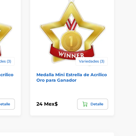
des (3)
Variedades (3)
crílico
Medalla Mini Estrella de Acrílico
Me
Oro para Ganador
Or
24 Mex$
24
etalle
Detalle