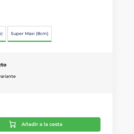
m)
Super Maxi (8cm)
cto
ariante
Añadir a la cesta