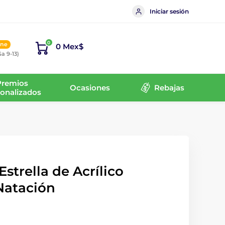
Iniciar sesión
0
ine
0 Mex$
Sa 9-13)
Premios
Ocasiones
Rebajas
onalizados
strella de Acrílico
Natación