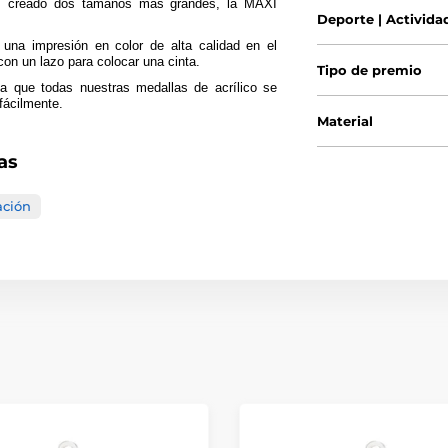
s creado dos tamaños más grandes, la MAXI
Deporte | Activida
una impresión en color de alta calidad en el
con un lazo para colocar una cinta.
Tipo de premio
a que todas nuestras medallas de acrílico se
fácilmente.
Material
as
ación