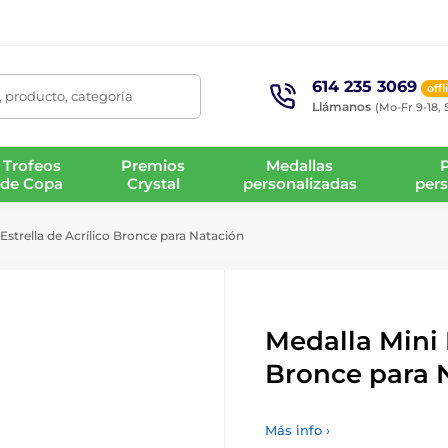
614 235 3069
offl
 producto, categoría
Llámanos
(Mo-Fr 9-18, 
Trofeos
Premios
Medallas
de Copa
Crystal
personalizadas
pers
Estrella de Acrílico Bronce para Natación
Medalla Mini E
Bronce para 
Más info ›