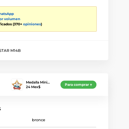
atsApp
por volumen
ificados (370+
opiniones
)
TAR M14B
Medalla Mini…
Para comprar
24 Mex$
s
bronce