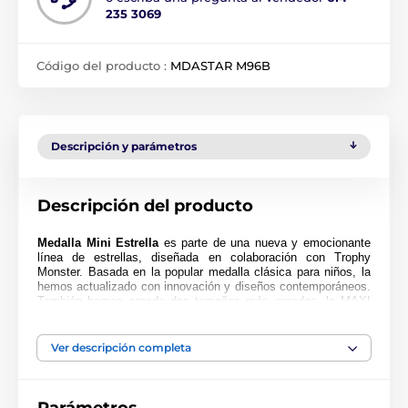
235 3069
Código del producto :
MDASTAR M96B
Descripción y parámetros
Descripción del producto
Medalla Mini Estrella
es parte de una nueva y emocionante
línea de estrellas, diseñada en colaboración con Trophy
Monster. Basada en la popular medalla clásica para niños, la
hemos actualizado con innovación y diseños contemporáneos.
También hemos creado dos tamaños más grandes, la MAXI
ESTRELLA y la SUPER MAXI ESTRELLA.
Cortada en una forma especial, esta medalla presenta una
Ver descripción completa
impresión en color de alta calidad en el reverso del acrílico de
4 mm de grosor. La medalla viene con un lazo para colocar
una cinta.
Perfecta para niños, niñas y escuelas. Tenga en cuenta que