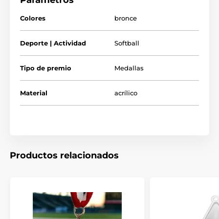
Parámetros
todas nuestras medallas de acrílico se entregan con una
película protectora que se puede retirar fácilmente.
Colores
bronce
Deporte | Actividad
Softball
Tipo de premio
Medallas
Material
acrílico
Productos relacionados