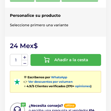
Personalice su producto
Seleccione primero una variante
24 Mex$
Añadir a la cesta
💬
Escríbenos por
WhatsApp
👉
Ver descuentos por volumen
⭐
4.9/5 Clientes verificados (370+
opiniones
)
¿Necesita consejo?
offline
o escriba una pregunta al vendedor
614