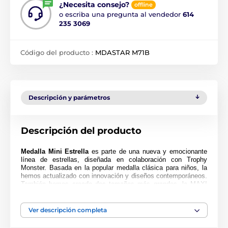
¿Necesita consejo?
offline
o escriba una pregunta al vendedor
614
235 3069
Código del producto :
MDASTAR M71B
Descripción y parámetros
Descripción del producto
Medalla Mini Estrella
es parte de una nueva y emocionante
línea de estrellas, diseñada en colaboración con Trophy
Monster. Basada en la popular medalla clásica para niños, la
hemos actualizado con innovación y diseños contemporáneos.
También hemos creado dos tamaños más grandes, la MAXI
ESTRELLA y la SUPER MAXI ESTRELLA.
Cortada en una forma especial, esta medalla presenta una
Ver descripción completa
impresión en color de alta calidad en el reverso del acrílico de
4 mm de grosor. La medalla viene con un lazo para colocar