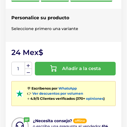
Personalice su producto
Seleccione primero una variante
24 Mex$
Añadir a la cesta
💬
Escríbenos por
WhatsApp
👉
Ver descuentos por volumen
⭐
4.9/5 Clientes verificados (370+
opiniones
)
¿Necesita consejo?
offline
o escriba una pregunta al vendedor
614