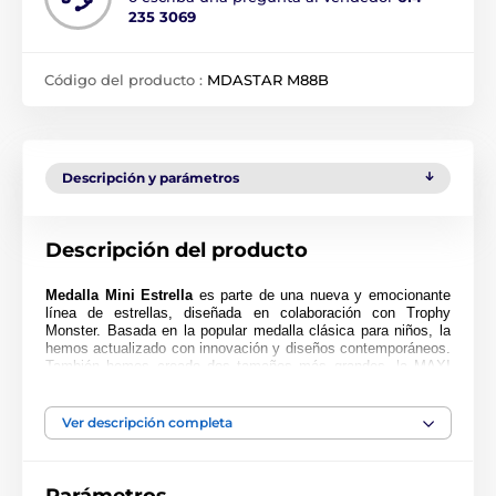
235 3069
Código del producto :
MDASTAR M88B
Descripción y parámetros
Descripción del producto
Medalla Mini Estrella
es parte de una nueva y emocionante
línea de estrellas, diseñada en colaboración con Trophy
Monster. Basada en la popular medalla clásica para niños, la
hemos actualizado con innovación y diseños contemporáneos.
También hemos creado dos tamaños más grandes, la MAXI
ESTRELLA y la SUPER MAXI ESTRELLA.
Cortada en una forma especial, esta medalla presenta una
Ver descripción completa
impresión en color de alta calidad en el reverso del acrílico de
4 mm de grosor. La medalla viene con un lazo para colocar
una cinta.
Perfecta para niños, niñas y escuelas. Tenga en cuenta que