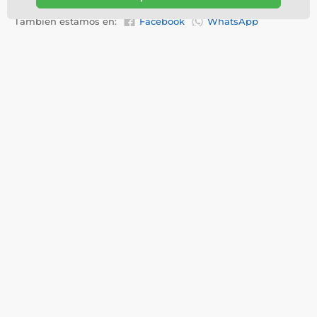
También estamos en:
Facebook
WhatsApp
Acerca de su pedido
Quiénes somos
Información de entrega
Personalización
Política de privacidad
Vídeos
Términos y condiciones
Acerca de Trophy monster
Reembolsos y sustituciones
Servicios
Seguimiento de la orden
Testimonios
Póngase en contacto con
Preguntas Frecuentes
¿Por qué comprarnos?