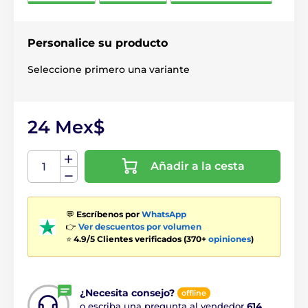
Personalice su producto
Seleccione primero una variante
24 Mex$
Añadir a la cesta
💬
Escríbenos por
WhatsApp
👉
Ver descuentos por volumen
⭐
4.9/5 Clientes verificados (370+
opiniones
)
¿Necesita consejo?
offline
o escriba una pregunta al vendedor
614