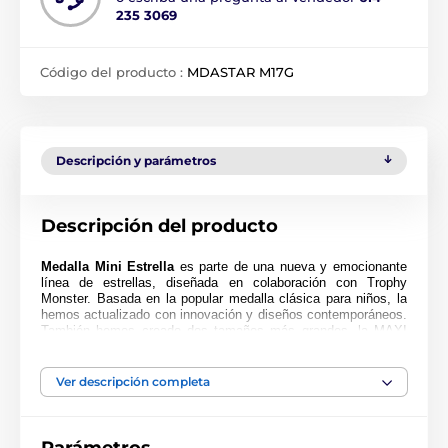
235 3069
Código del producto :
MDASTAR M17G
Descripción y parámetros
Descripción del producto
Medalla Mini Estrella
es parte de una nueva y emocionante
línea de estrellas, diseñada en colaboración con Trophy
Monster. Basada en la popular medalla clásica para niños, la
hemos actualizado con innovación y diseños contemporáneos.
También hemos creado dos tamaños más grandes, la MAXI
ESTRELLA y la SUPER MAXI ESTRELLA.
Cortada en una forma especial, esta medalla presenta una
Ver descripción completa
impresión en color de alta calidad en el reverso del acrílico de
4 mm de grosor. La medalla viene con un lazo para colocar
una cinta.
Perfecta para niños, niñas y escuelas. Tenga en cuenta que