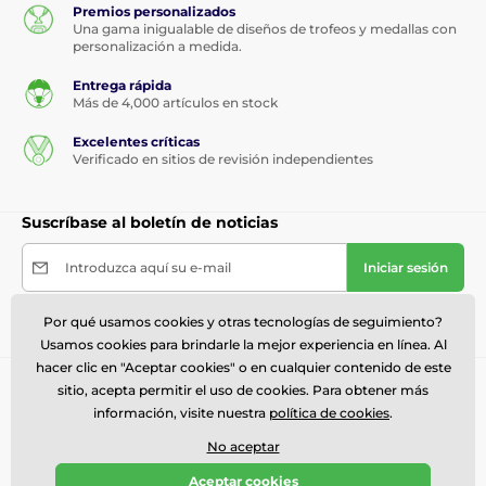
Premios personalizados
Una gama inigualable de diseños de trofeos y medallas con
personalización a medida.
Entrega rápida
Más de 4,000 artículos en stock
Excelentes críticas
Verificado en sitios de revisión independientes
Suscríbase al boletín de noticias
Introduzca aquí su e-mail
Iniciar sesión
Acepto el procesamiento de
datos personales
Por qué usamos cookies y otras tecnologías de seguimiento?
Usamos cookies para brindarle la mejor experiencia en línea. Al
hacer clic en "Aceptar cookies" o en cualquier contenido de este
Necesita ayuda ?
sitio, acepta permitir el uso de cookies. Para obtener más
offline
información, visite nuestra
política de cookies
.
El servicio de atención al cliente está disponible
No aceptar
614 235 3069
ventas@trophymonster.mx
Aceptar cookies