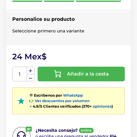
Personalice su producto
Seleccione primero una variante
24 Mex$
Añadir a la cesta
💬
Escríbenos por
WhatsApp
👉
Ver descuentos por volumen
⭐
4.9/5 Clientes verificados (370+
opiniones
)
¿Necesita consejo?
online
o escriba una pregunta al vendedor
614