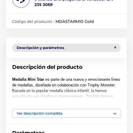
235 3069
Código del producto :
MDASTARM10 Gold
Descripción y parámetros
Descripción del producto
Medalla Mini Star
es parte de una nueva y emocionante línea
de medallas, diseñada en colaboración con Trophy Monster.
Basada en la popular medalla clásica infantil, la hemos
actualizado con diseños contemporáneos. También hemos
creado dos tamaños más grandes, la MAXI STAR y la SUPER
MAXI STAR.
Ver descripción completa
Cortada en una forma especial, esta medalla presenta una
impresión a color de alta calidad en el reverso del acrílico de
0.4 cm de grosor. La medalla viene con un lazo para colocar