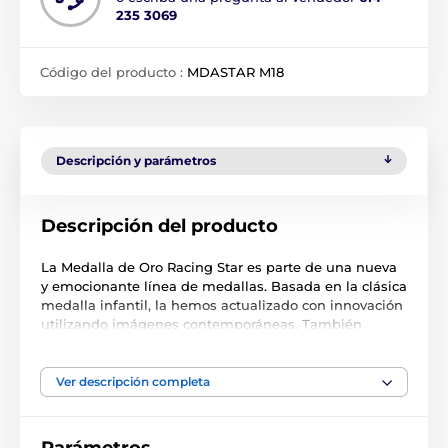
235 3069
Código del producto :
MDASTAR M18
Descripción y parámetros
Descripción del producto
La Medalla de Oro Racing Star es parte de una nueva
y emocionante línea de medallas. Basada en la clásica
medalla infantil, la hemos actualizado con innovación
utilizando imágenes contemporáneas. También
hemos creado dos tamaños más grandes, el STAR
MAXI y el STAR SUPER MAXI.
Ver descripción completa
Cortada con forma especial, esta medalla presenta
una impresión a todo color de alta calidad en el
reverso del acrílico de 3 mm de grosor. La medalla