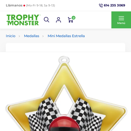
614 235 3069
Llámanos
(Mo-Fr 9-18, Sa 9-13)
0
Menú
Inicio
Medallas
Mini Medallas Estrella