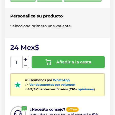
Personalice su producto
Seleccione primero una variante
24 Mex$
Añadir a la cesta
💬
Escríbenos por
WhatsApp
👉
Ver descuentos por volumen
⭐
4.9/5 Clientes verificados (370+
opiniones
)
¿Necesita consejo?
offline
o escriba una pregunta al vendedor
614