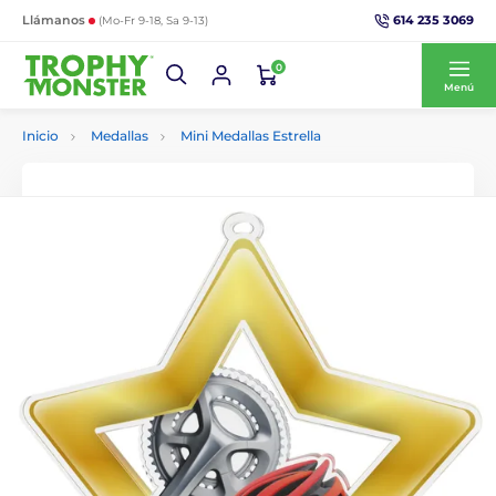
614 235 3069
Llámanos
(Mo-Fr 9-18, Sa 9-13)
0
Menú
Inicio
Medallas
Mini Medallas Estrella