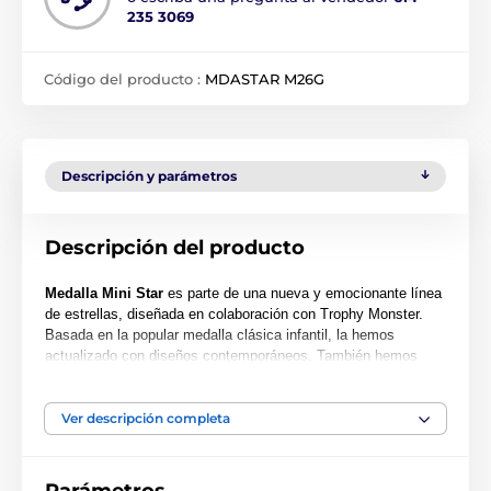
235 3069
Código del producto :
MDASTAR M26G
Descripción y parámetros
Descripción del producto
Medalla Mini Star
es parte de una nueva y emocionante línea
de estrellas, diseñada en colaboración con Trophy Monster.
Basada en la popular medalla clásica infantil, la hemos
actualizado con diseños contemporáneos. También hemos
creado dos tamaños adicionales: MAXI STAR y SUPER MAXI
STAR.
Ver descripción completa
Cortada con una forma especial, esta medalla presenta una
impresión a color de alta calidad en el reverso del acrílico de
0.4 cm de grosor. La medalla incluye un lazo para colocar una