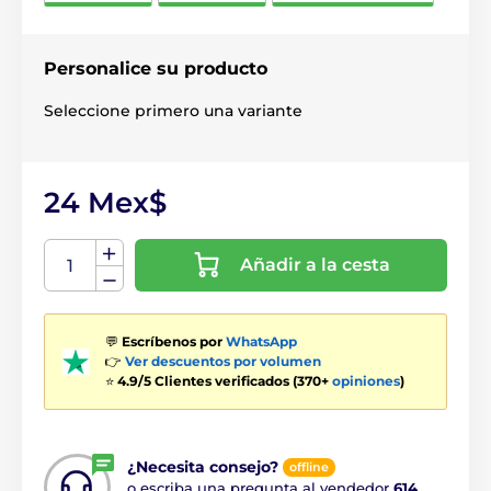
Personalice su producto
Seleccione primero una variante
24 Mex$
Añadir a la cesta
💬
Escríbenos por
WhatsApp
👉
Ver descuentos por volumen
⭐
4.9/5 Clientes verificados (370+
opiniones
)
¿Necesita consejo?
offline
o escriba una pregunta al vendedor
614