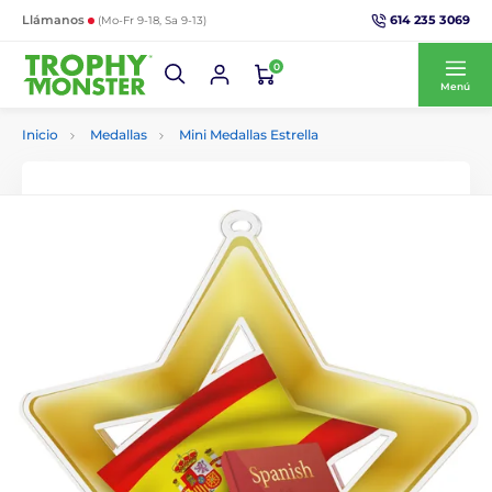
614 235 3069
Llámanos
(Mo-Fr 9-18, Sa 9-13)
0
Menú
Inicio
Medallas
Mini Medallas Estrella