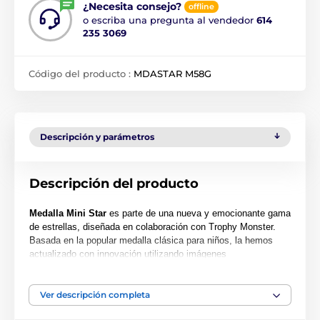
¿Necesita consejo?
offline
o escriba una pregunta al vendedor
614
235 3069
Código del producto :
MDASTAR M58G
Descripción y parámetros
Descripción del producto
Medalla Mini Star
es parte de una nueva y emocionante gama
de estrellas, diseñada en colaboración con Trophy Monster.
Basada en la popular medalla clásica para niños, la hemos
actualizado con innovación utilizando imágenes
contemporáneas. También hemos creado dos tamaños más
grandes, la MAXI STAR y la SUPER MAXI STAR.
Ver descripción completa
Cortada en una forma especial, esta medalla presenta una
impresión en color de alta calidad en el reverso del acrílico de