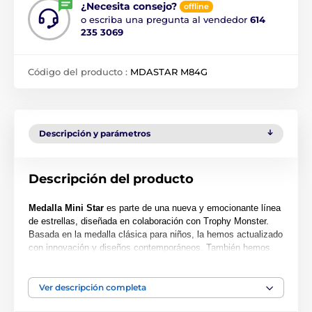
¿Necesita consejo?
offline
o escriba una pregunta al vendedor
614
235 3069
Código del producto :
MDASTAR M84G
Descripción y parámetros
Descripción del producto
Medalla Mini Star
es parte de una nueva y emocionante línea
de estrellas, diseñada en colaboración con Trophy Monster.
Basada en la medalla clásica para niños, la hemos actualizado
con innovación y diseños contemporáneos. También hemos
creado dos tamaños más grandes, la MAXI STAR y la SUPER
MAXI STAR.
Ver descripción completa
Cortada en una forma especial, esta medalla presenta una
impresión en color de alta calidad en el reverso del acrílico de